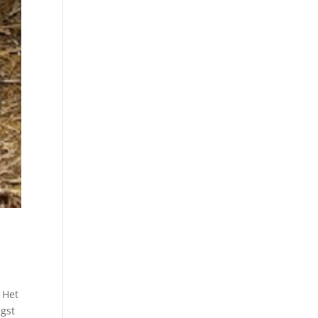
 Het
ngst