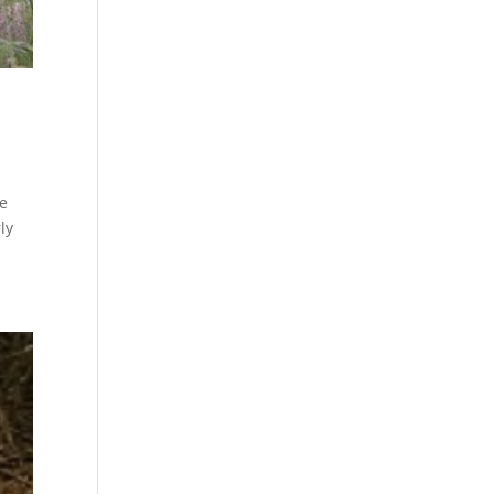
de
ly