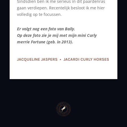
Sindsdien ben ik me serieus in dit paardenras
gaan verdiepen. Recentelijk besloot ik me hier
volledig op te focussen.
Er volgt nog een foto van Baily.
Op deze foto zie je
mij met mijn mini Curly
merrie Fortune (geb. in 2013).
JACQUELINE JASPERS • JACARDI CURLY HORSES