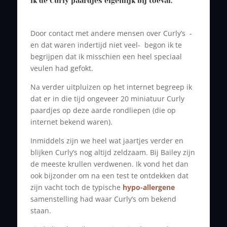
ik de Curly paardjes eigenlijk bij toeval.
Door contact met andere mensen over Curly’s -
en dat waren indertijd niet veel- begon ik te
begrijpen dat ik misschien een heel speciaal
veulen had gefokt.
Na verder uitpluizen op het internet begreep ik
dat er in die tijd ongeveer 20 miniatuur Curly
paardjes op deze aarde rondliepen (die op
internet bekend waren).
Inmiddels zijn we heel wat jaartjes verder en
blijken Curly’s nog altijd zeldzaam. Bij Bailey
zijn
de meeste krullen verdwenen. Ik vond het dan
ook bijzonder om na een test te ontdekken dat
zijn vacht toch de typische
hypo-allergene
samenstelling had waar Curly’s om bekend
staan.