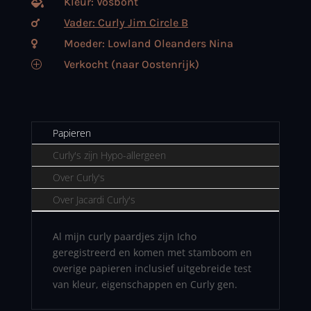
Kleur: Vosbont

Vader: Curly Jim Circle B

Moeder: Lowland Oleanders Nina

Verkocht (naar Oostenrijk)
P
Papieren
Curly's zijn Hypo-allergeen
Over Curly's
Over Jacardi Curly's
Al mijn curly paardjes zijn Icho
geregistreerd en komen met stamboom en
overige papieren inclusief uitgebreide test
van kleur, eigenschappen en Curly gen.