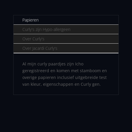
Papieren
Curly's zijn Hypo-allergeen
Over Curly's
Over Jacardi Curly's
Al mijn curly paardjes zijn Icho
geregistreerd en komen met stamboom en
overige papieren inclusief uitgebreide test
van kleur, eigenschappen en Curly gen.