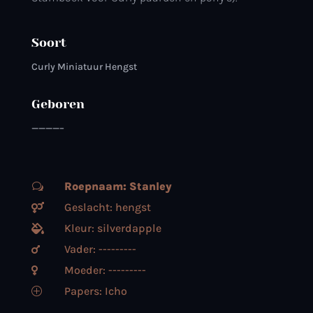
Soort
Curly Miniatuur Hengst
Geboren
————–
Roepnaam: Stanley
w
Geslacht: hengst

Kleur: silverdapple

Vader: ---------

Moeder: ---------

Papers: Icho
P