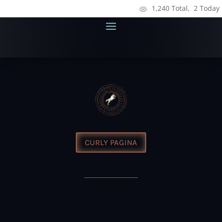
1,240 Total, 2 Today
CURLY PAGINA