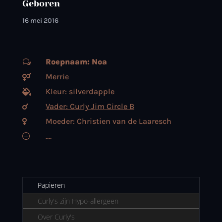
Geboren
16 mei 2016
Roepnaam: Noa
w
Merrie

Kleur: silverdapple

Vader: Curly Jim Circle B

Moeder: Christien van de Laaresch

....
P
Papieren
Curly's zijn Hypo-allergeen
Over Curly's