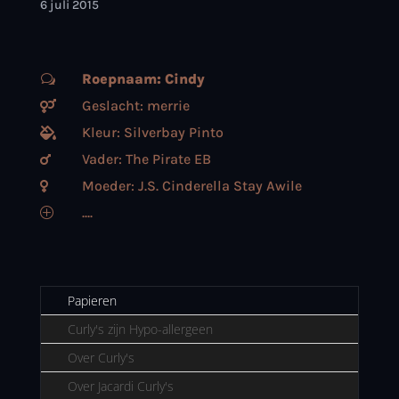
6 juli 2015
Roepnaam: Cindy
w
Geslacht: merrie

Kleur: Silverbay Pinto

Vader: The Pirate EB

Moeder: J.S. Cinderella Stay Awile

....
P
Papieren
Curly's zijn Hypo-allergeen
Over Curly's
Over Jacardi Curly's