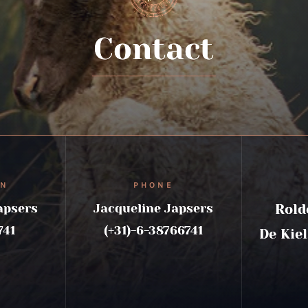
Contact
ON
PHONE
apsers
Jacqueline Japsers
Rold
741
(+31)-6-38766741
De Kie