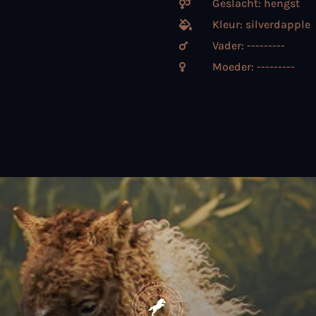
Geslacht: hengst

Kleur: silverdapple

Vader: ---------

Moeder: ---------
