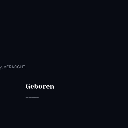
y, VERKOCHT.
Geboren
————–